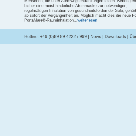
Menschen, die unter Atemwegserkrankungen leiden: Benötigten
bisher eine meist hinderliche Atemmaske zur notwendigen,
regelmäßigen Inhalation von gesundheitsfördernder Sole, gehört
ab sofort der Vergangenheit an. Möglich macht dies die neue F
PortaMare®-Rauminhalation...
weiterlesen
Hotline: +49 (0)89 89 4222 / 999
|
News
|
Downloads
|
Üb